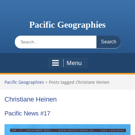
Skip
to
content
Pacific Geographies
Search
for:
Menu
Pacific Geographies
>
Posts tagged
Christiane Heinen
Christiane Heinen
Pacific News #17