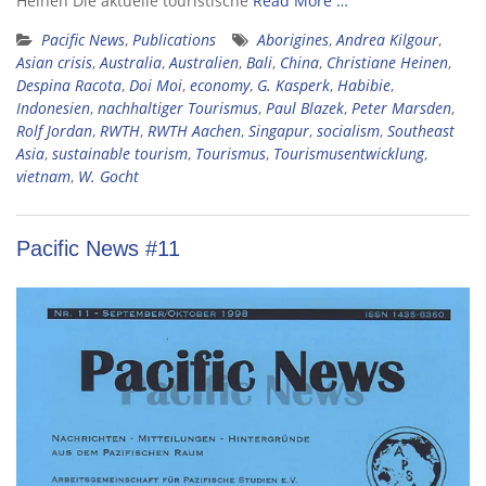
Heinen Die aktuelle touristische
Read More …
Pacific News
,
Publications
Aborigines
,
Andrea Kilgour
,
Asian crisis
,
Australia
,
Australien
,
Bali
,
China
,
Christiane Heinen
,
Despina Racota
,
Doi Moi
,
economy
,
G. Kasperk
,
Habibie
,
Indonesien
,
nachhaltiger Tourismus
,
Paul Blazek
,
Peter Marsden
,
Rolf Jordan
,
RWTH
,
RWTH Aachen
,
Singapur
,
socialism
,
Southeast
Asia
,
sustainable tourism
,
Tourismus
,
Tourismusentwicklung
,
vietnam
,
W. Gocht
Pacific News #11