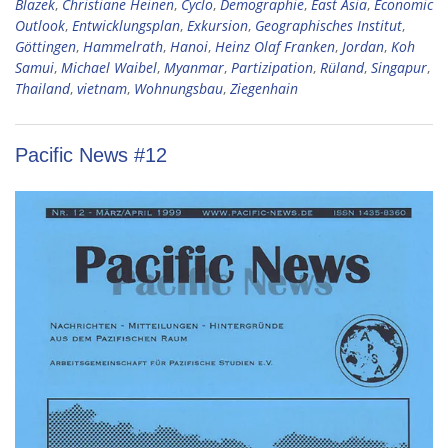
Blazek
,
Christiane Heinen
,
Cyclo
,
Demographie
,
East Asia
,
Economic
Outlook
,
Entwicklungsplan
,
Exkursion
,
Geographisches Institut
,
Göttingen
,
Hammelrath
,
Hanoi
,
Heinz Olaf Franken
,
Jordan
,
Koh
Samui
,
Michael Waibel
,
Myanmar
,
Partizipation
,
Rüland
,
Singapur
,
Thailand
,
vietnam
,
Wohnungsbau
,
Ziegenhain
Pacific News #12