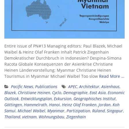
Entire issue of PN#13 Managing editors: Paul Blazek, Michael
Waibel & Heinz Olaf Franken Inhalt Patrick Ziegenhain
Demokratischer Durchbruch in Indonesien? Despina-Simona
Racota Globale Konsequenzen der Asienkrise Christiane
Heinen Ländervorstellung: Myanmar Christiane Heinen
Tourismus in Myanmar Michael Waibel Too slow
Read More …
Pacific News
,
Publications
APEC
,
Architektur
,
Asienhaus
,
Blazek
,
Christiane Heinen
,
Cyclo
,
Demographie
,
East Asia
,
Economic
Outlook
,
Entwicklungsplan
,
Exkursion
,
Geographisches Institut
,
Göttingen
,
Hammelrath
,
Hanoi
,
Heinz Olaf Franken
,
Jordan
,
Koh
Samui
,
Michael Waibel
,
Myanmar
,
Partizipation
,
Rüland
,
Singapur
,
Thailand
,
vietnam
,
Wohnungsbau
,
Ziegenhain