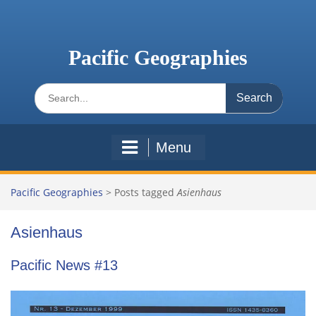
Skip
to
content
Pacific Geographies
Search
for:
Menu
Pacific Geographies
>
Posts tagged
Asienhaus
Asienhaus
Pacific News #13