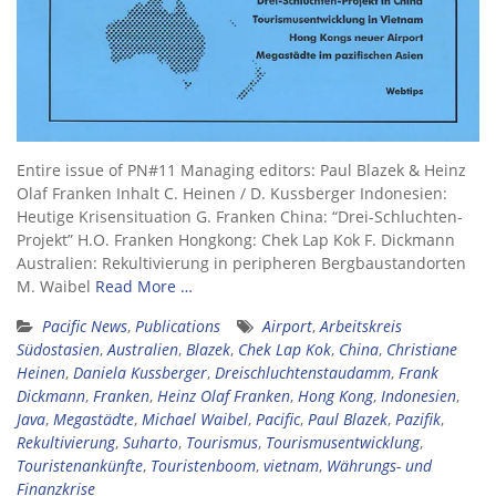
Entire issue of PN#11 Managing editors: Paul Blazek & Heinz
Olaf Franken Inhalt C. Heinen / D. Kussberger Indonesien:
Heutige Krisensituation G. Franken China: “Drei-Schluchten-
Projekt” H.O. Franken Hongkong: Chek Lap Kok F. Dickmann
Australien: Rekultivierung in peripheren Bergbaustandorten
M. Waibel
Read More …
Pacific News
,
Publications
Airport
,
Arbeitskreis
Südostasien
,
Australien
,
Blazek
,
Chek Lap Kok
,
China
,
Christiane
Heinen
,
Daniela Kussberger
,
Dreischluchtenstaudamm
,
Frank
Dickmann
,
Franken
,
Heinz Olaf Franken
,
Hong Kong
,
Indonesien
,
Java
,
Megastädte
,
Michael Waibel
,
Pacific
,
Paul Blazek
,
Pazifik
,
Rekultivierung
,
Suharto
,
Tourismus
,
Tourismusentwicklung
,
Touristenankünfte
,
Touristenboom
,
vietnam
,
Währungs- und
Finanzkrise