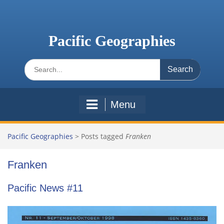
Skip
to
content
Pacific Geographies
Search
for:
Menu
Pacific Geographies
>
Posts tagged
Franken
Franken
Pacific News #11