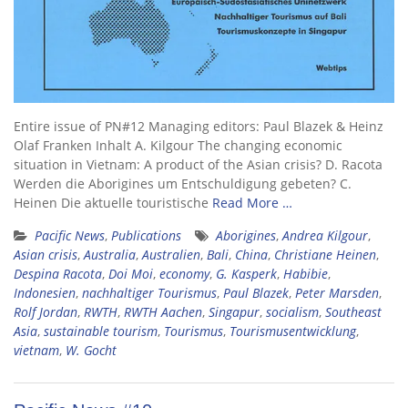
Entire issue of PN#12 Managing editors: Paul Blazek & Heinz
Olaf Franken Inhalt A. Kilgour The changing economic
situation in Vietnam: A product of the Asian crisis? D. Racota
Werden die Aborigines um Entschuldigung gebeten? C.
Heinen Die aktuelle touristische
Read More …
Pacific News
,
Publications
Aborigines
,
Andrea Kilgour
,
Asian crisis
,
Australia
,
Australien
,
Bali
,
China
,
Christiane Heinen
,
Despina Racota
,
Doi Moi
,
economy
,
G. Kasperk
,
Habibie
,
Indonesien
,
nachhaltiger Tourismus
,
Paul Blazek
,
Peter Marsden
,
Rolf Jordan
,
RWTH
,
RWTH Aachen
,
Singapur
,
socialism
,
Southeast
Asia
,
sustainable tourism
,
Tourismus
,
Tourismusentwicklung
,
vietnam
,
W. Gocht