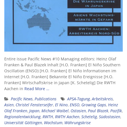
Entire issue Pacific News #10 Managing editors: Heinz Olaf
Franken & Paul Blazek Inhalt [H.O. Franken] El Niño Southern
Oscillation (ENSO) [H.O. Franken] El Niño Informationen im
Internet [H.O. Franken] Bekannte El Niño Ereignisse [H.O.
Franken] Wirtschaftskrise in Japan [K. Schetelig] Die RWTH
Aachen in
Read More …
Pacific News
,
Publications
APSA-Tagung
,
Arbeitskreis
,
Asien
,
Christel Fensterseifer
,
El Nino
,
ENSO
,
Growing Gaps
,
Heinz
Olaf Franken
,
Japan
,
Michael Waibel
,
Ostasien
,
Paul Blazek
,
Pazifik
,
Regionalentwicklung
,
RWTH
,
RWTH Aachen
,
Schetelig
,
Südostasien
,
Universität Göttingen
,
Wachstum
,
Währungskrise