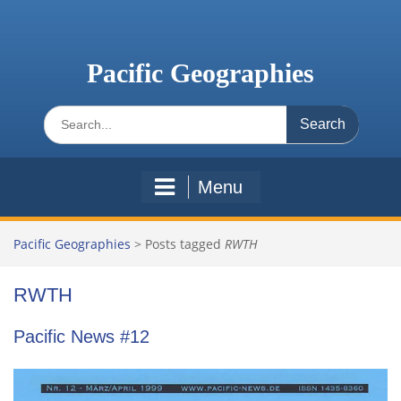
Skip
to
content
Pacific Geographies
Search
for:
Menu
Pacific Geographies
>
Posts tagged
RWTH
RWTH
Pacific News #12