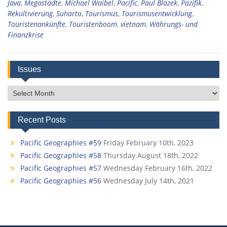
Java
,
Megastädte
,
Michael Waibel
,
Pacific
,
Paul Blazek
,
Pazifik
,
Rekultivierung
,
Suharto
,
Tourismus
,
Tourismusentwicklung
,
Touristenankünfte
,
Touristenboom
,
vietnam
,
Währungs- und
Finanzkrise
Issues
Issues
Recent Posts
Pacific Geographies #59
Friday February 10th, 2023
Pacific Geographies #58
Thursday August 18th, 2022
Pacific Geographies #57
Wednesday February 16th, 2022
Pacific Geographies #56
Wednesday July 14th, 2021