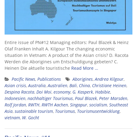
Entire issue of PN#12 Managing editors: Paul Blazek & Heinz
Olaf Franken Inhalt A. Kilgour The changing economic
situation in Vietnam: A product of the Asian crisis? D. Racota
Werden die Aborigines um Entschuldigung gebeten? C.
Heinen Die aktuelle touristische
Read More …
Pacific News
,
Publications
Aborigines
,
Andrea Kilgour
,
Asian crisis
,
Australia
,
Australien
,
Bali
,
China
,
Christiane Heinen
,
Despina Racota
,
Doi Moi
,
economy
,
G. Kasperk
,
Habibie
,
Indonesien
,
nachhaltiger Tourismus
,
Paul Blazek
,
Peter Marsden
,
Rolf Jordan
,
RWTH
,
RWTH Aachen
,
Singapur
,
socialism
,
Southeast
Asia
,
sustainable tourism
,
Tourismus
,
Tourismusentwicklung
,
vietnam
,
W. Gocht