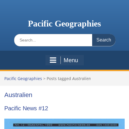
Skip
to
content
Pacific Geographies
Search
for:
Menu
Pacific Geographies
>
Posts tagged
Australien
Australien
Pacific News #12