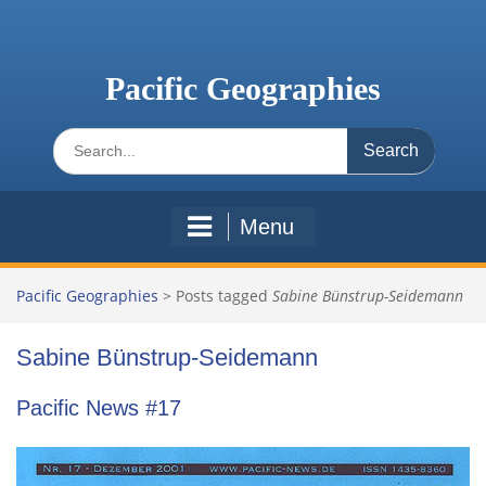
Skip
to
content
Pacific Geographies
Search
for:
Menu
Pacific Geographies
>
Posts tagged
Sabine Bünstrup-Seidemann
Sabine Bünstrup-Seidemann
Pacific News #17