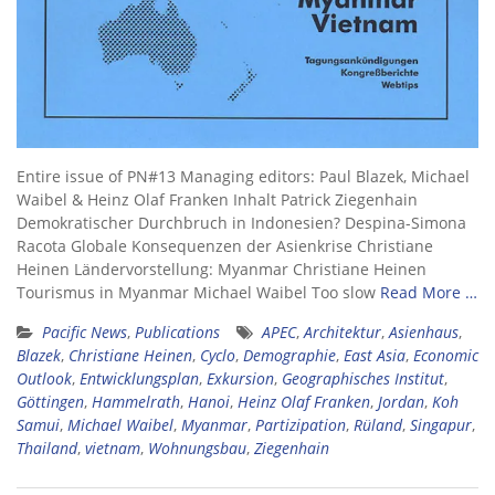
Entire issue of PN#13 Managing editors: Paul Blazek, Michael
Waibel & Heinz Olaf Franken Inhalt Patrick Ziegenhain
Demokratischer Durchbruch in Indonesien? Despina-Simona
Racota Globale Konsequenzen der Asienkrise Christiane
Heinen Ländervorstellung: Myanmar Christiane Heinen
Tourismus in Myanmar Michael Waibel Too slow
Read More …
Pacific News
,
Publications
APEC
,
Architektur
,
Asienhaus
,
Blazek
,
Christiane Heinen
,
Cyclo
,
Demographie
,
East Asia
,
Economic
Outlook
,
Entwicklungsplan
,
Exkursion
,
Geographisches Institut
,
Göttingen
,
Hammelrath
,
Hanoi
,
Heinz Olaf Franken
,
Jordan
,
Koh
Samui
,
Michael Waibel
,
Myanmar
,
Partizipation
,
Rüland
,
Singapur
,
Thailand
,
vietnam
,
Wohnungsbau
,
Ziegenhain