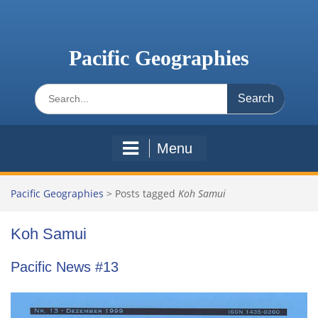
Skip
to
content
Pacific Geographies
Search
for:
Menu
Pacific Geographies
>
Posts tagged
Koh Samui
Koh Samui
Pacific News #13