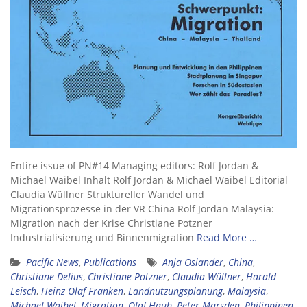
Entire issue of PN#14 Managing editors: Rolf Jordan &
Michael Waibel Inhalt Rolf Jordan & Michael Waibel Editorial
Claudia Wüllner Struktureller Wandel und
Migrationsprozesse in der VR China Rolf Jordan Malaysia:
Migration nach der Krise Christiane Potzner
Industrialisierung und Binnenmigration
Read More …
Pacific News
,
Publications
Anja Osiander
,
China
,
Christiane Delius
,
Christiane Potzner
,
Claudia Wüllner
,
Harald
Leisch
,
Heinz Olaf Franken
,
Landnutzungsplanung
,
Malaysia
,
Michael Waibel
,
Migration
,
Olaf Haub
,
Peter Marsden
,
Philippinen
,