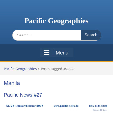
Skip
to
content
Pacific Geographies
Search
for:
Menu
Pacific Geographies
>
Posts tagged
Manila
Manila
Pacific News #27