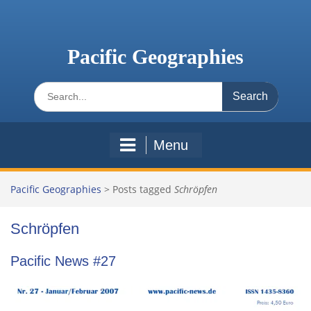
Skip
to
content
Pacific Geographies
Search
for:
Menu
Pacific Geographies
>
Posts tagged
Schröpfen
Schröpfen
Pacific News #27