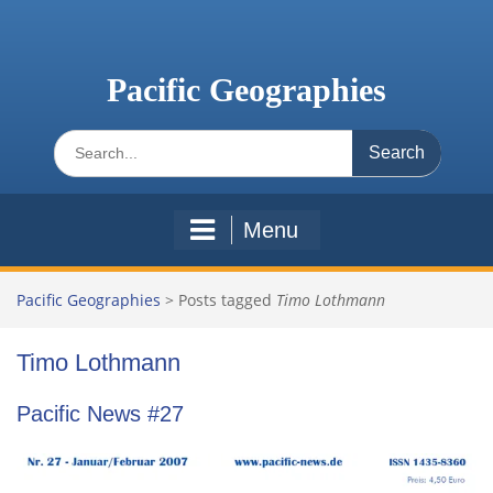
Skip
to
content
Pacific Geographies
Search
for:
Menu
Pacific Geographies
>
Posts tagged
Timo Lothmann
Timo Lothmann
Pacific News #27