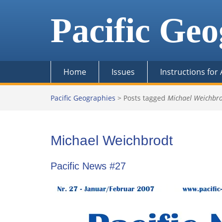
Skip
to
Pacific Geo
content
Home
Issues
Instructions for
Pacific Geographies
>
Posts tagged
Michael Weichbr
Michael Weichbrodt
Pacific News #27