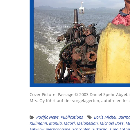
Cover Picture: Passage © 2003 Daniel Spehr Abgebild
Mrs. Oy führt auf der vorgelagerten, autofreien In
…
Pacific News
,
Publications
Boris Michel
,
Burm
Kullmann
,
Manila
,
Maori
,
Melanesian
,
Michael Bose
,
Mi
Entwicklungsprobleme
,
Schröpfen
,
Sukarno
,
Timo Loth