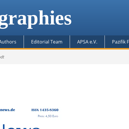
graphies
 Authors
Editorial Team
APSA e.V.
Pazifik
odt