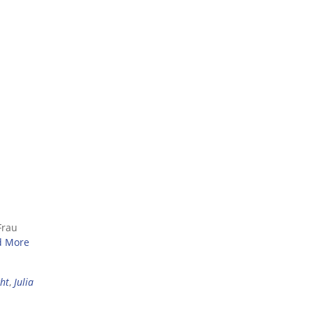
Frau
d More
cht
,
Julia