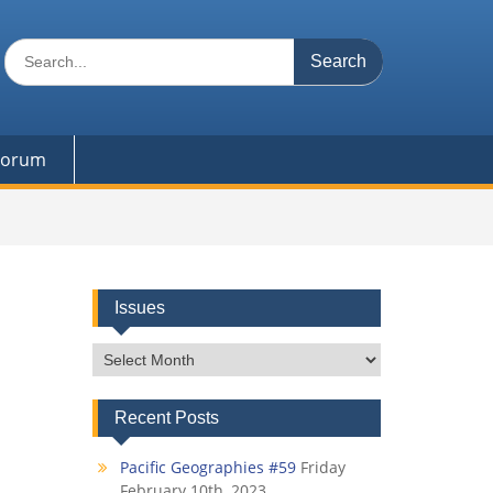
Search
for:
 Forum
Issues
Issues
Recent Posts
Pacific Geographies #59
Friday
February 10th, 2023