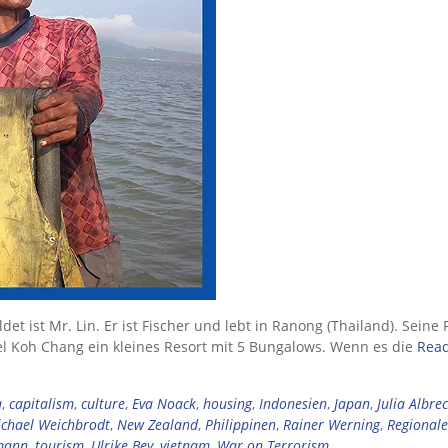
et ist Mr. Lin. Er ist Fischer und lebt in Ranong (Thailand). Seine 
sel Koh Chang ein kleines Resort mit 5 Bungalows. Wenn es die
Rea
a
,
capitalism
,
culture
,
Eva Noack
,
housing
,
Indonesien
,
Japan
,
Julia Albre
chael Weichbrodt
,
New Zealand
,
Philippinen
,
Rainer Werning
,
Regionale
mann
,
tourism
,
Ulrike Bey
,
vietnam
,
War on Terrorism