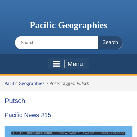
Skip
to
content
Pacific Geographies
Search
for:
Menu
Pacific Geographies
>
Posts tagged
Putsch
Putsch
Pacific News #15